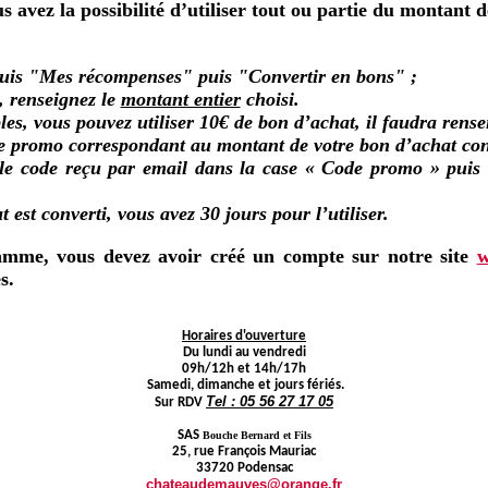
avez la possibilité d’utiliser tout ou partie du montant d
puis "Mes récompenses" puis "Convertir en bons" ;
, renseignez le
montant entier
choisi.
es, vous pouvez utiliser 10€ de bon d’achat, il faudra rense
e promo correspondant au montant de votre bon d’achat conv
le code reçu par email dans la case « Code promo » puis c
 est converti, vous avez 30 jours pour l’utiliser.
amme, vous devez avoir créé un compte sur notre site
w
s.
Horaires d'ouverture
Du lundi au vendredi
09h/12h et 14h/17h
Samedi, dimanche et jours fériés.
Tel : 05 56 27 17 05
Sur RDV
SAS
Bouche Bernard et Fils
25, rue François Mauriac
33720 Podensac
chateaudemauves@orange.fr